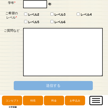
学年
*
年
ご希望の
レベル2
レベル3
レベル4
レベル
*
レベル5
レベル6
ご質問など
送信する
コンセプト
特長
料金
お申込み