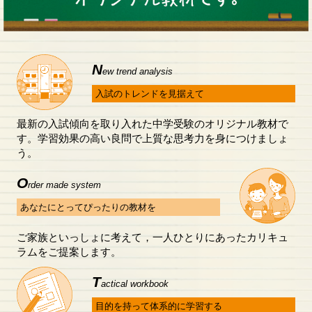
N
ew trend analysis
入試のトレンドを見据えて
最新の入試傾向を取り入れた中学受験のオリジナル教材で
す。学習効果の高い良問で上質な思考力を身につけましょ
う。
O
rder made system
あなたにとってぴったりの教材を
ご家族といっしょに考えて，一人ひとりにあったカリキュ
ラムをご提案します。
T
actical workbook
目的を持って体系的に学習する