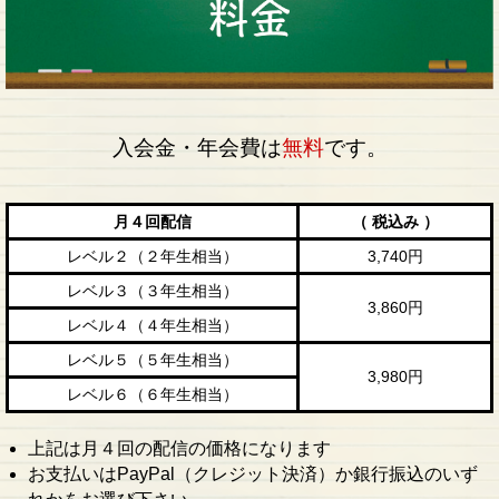
入会金・年会費は
無料
です。
月４回配信
（ 税込み ）
レベル２（２年生相当）
3,740円
レベル３（３年生相当）
3,860円
レベル４（４年生相当）
レベル５（５年生相当）
3,980円
レベル６（６年生相当）
上記は月４回の配信の価格になります
お支払いはPayPal（クレジット決済）か銀行振込のいず